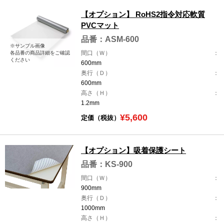
【オプション】 RoHS2指令対応軟質
PVCマット
品番：ASM-600
※サンプル画像
間口（Ｗ）
各品番の商品詳細をご確認
ください
600mm
奥行（Ｄ）
600mm
高さ（Ｈ）
1.2mm
¥5,600
定価（税抜）
【オプション】吸着保護シート
品番：KS-900
間口（Ｗ）
900mm
奥行（Ｄ）
1000mm
高さ（Ｈ）