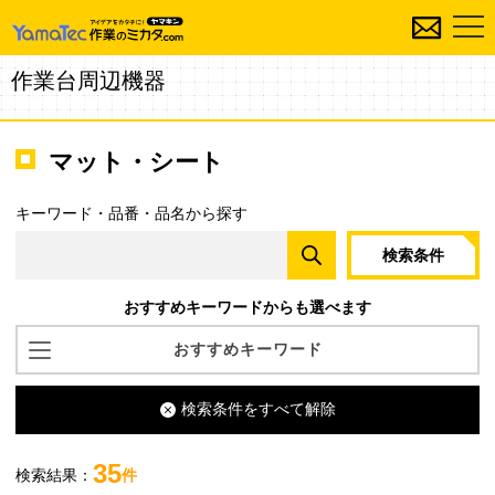
作業台周辺機器
マット・シート
キーワード・品番・品名から探す
検索条件
おすすめキーワードからも選べます
おすすめキーワード
RoHS2指令対応軟質PVCマット
検索条件をすべて解除
カラー導電性ゴムマット
吸着保護シート
35
検索結果：
件
疲労軽減マット