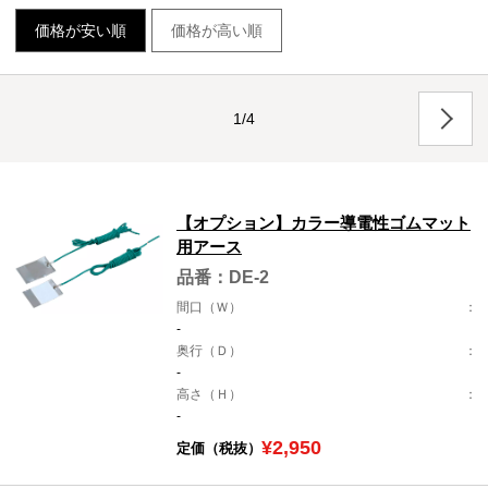
価格が安い順
価格が高い順
1/4
【オプション】カラー導電性ゴムマット
用アース
品番：DE-2
間口（Ｗ）
-
奥行（Ｄ）
-
高さ（Ｈ）
-
¥2,950
定価（税抜）