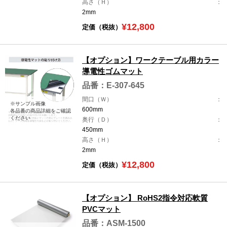
高さ（Ｈ）
2mm
¥12,800
定価（税抜）
【オプション】ワークテーブル用カラー
導電性ゴムマット
品番：E-307-645
間口（Ｗ）
※サンプル画像
600mm
各品番の商品詳細をご確認
ください
奥行（Ｄ）
450mm
高さ（Ｈ）
2mm
¥12,800
定価（税抜）
【オプション】 RoHS2指令対応軟質
PVCマット
品番：ASM-1500