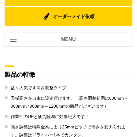
オーダーメイド依頼
MENU
製品の特徴
注意事項
製品の特徴
スペック
益々人気です高さ調整タイプ!
天板高さを自由に設定頂けます。（高さ調整範囲は600mm～
紹介動画
900mmと900mm～1200mmの商品がございます）
作業性のUPと疲労軽減に効果絶大です！
高さ調整は特殊金具により25mmピッチで高さを変えられま
す。調整はドライバー1本でカンタン。