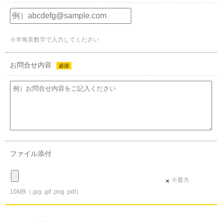
※半角英数字で入力してください
お問合せ内容
必須
ファイル添付
※最大
×
10MB（.jpg .gif .png .pdf）