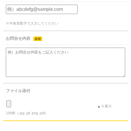
※半角英数字で入力してください
お問合せ内容
必須
ファイル添付
※最大
×
10MB（.jpg .gif .png .pdf）