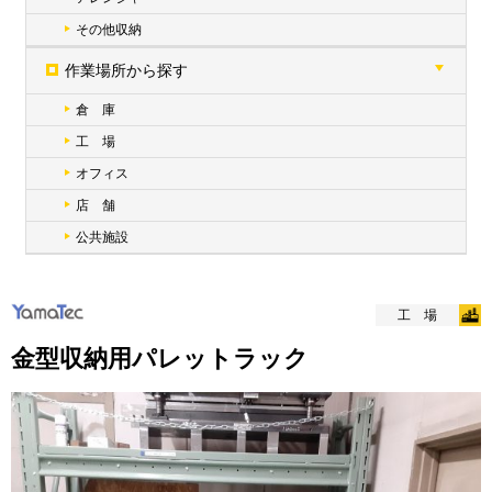
その他収納
作業場所から探す
倉 庫
工 場
オフィス
店 舗
公共施設
工 場
金型収納用パレットラック