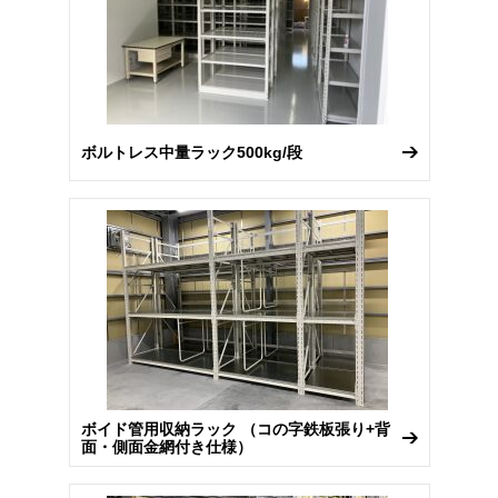
ボルトレス中量ラック500kg/段
ボイド管用収納ラック （コの字鉄板張り+背
面・側面金網付き仕様）