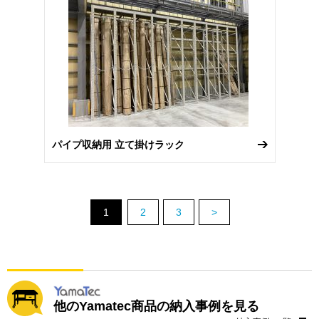
パイプ収納用 立て掛けラック
1
2
3
>
他のYamatec商品の納入事例を見る