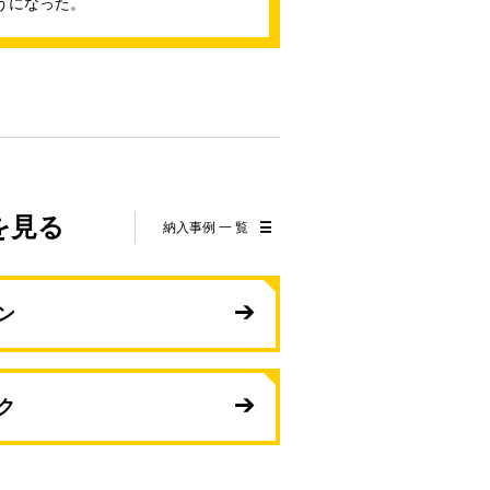
うになった。
を見る
納入事例 一 覧
ン
ク