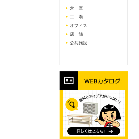
倉 庫
工 場
オフィス
店 舗
公共施設