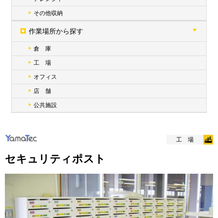
その他収納
作業場所から探す
倉 庫
工 場
オフィス
店 舗
公共施設
工 場
セキュリティポスト