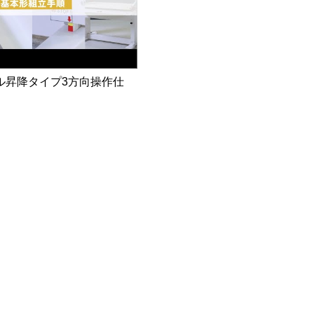
ル昇降タイプ3方向操作仕