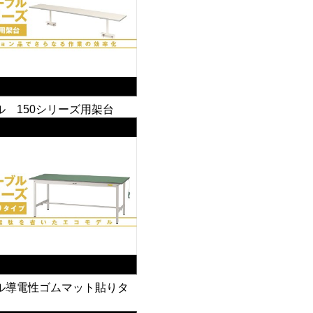
 150シリーズ用架台
ル導電性ゴムマット貼りタ