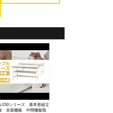
ル150シリーズ 基本形組立
板 全面棚板 中間棚板取