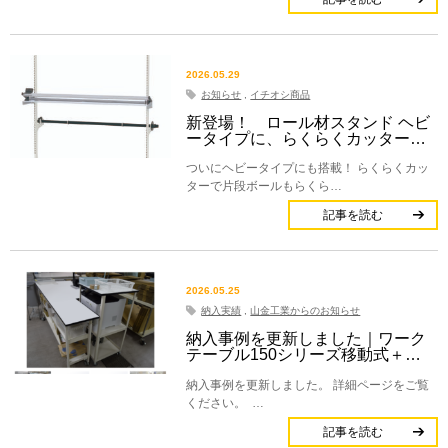
2026.05.29
お知らせ
,
イチオシ商品
新登場！ ロール材スタンド ヘビ
ータイプに、らくらくカッター…
ついにヘビータイプにも搭載！ らくらくカッ
ターで片段ボールもらくら…
記事を読む
2026.05.25
納入実績
,
山金工業からのお知らせ
納入事例を更新しました｜ワーク
テーブル150シリーズ移動式＋…
納入事例を更新しました。 詳細ページをご覧
ください。 …
記事を読む