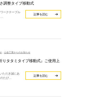
高さ調整タイプ移動式
 ワークテーブル
記事を読む
 …
せ
,
山金工業からのお知らせ
折りタタミタイプ移動式』ご使用上
いただき誠にあ
記事を読む
このたび…