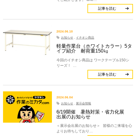
記事を読む
2024.06.10
お知らせ
,
イチオシ商品
軽量作業台（ホワイトカラー）5タ
イプ紹介 耐荷重150㎏
今回のイチオシ商品は ワークテーブル150シ
リーズ！ …
記事を読む
2024.06.04
お知らせ
,
展示会情報
6/19開催 暑熱対策・省力化展
出展のお知らせ
＜展示会出展のお知らせ＞ 皆様のご来場を心
よりお待ちしており…