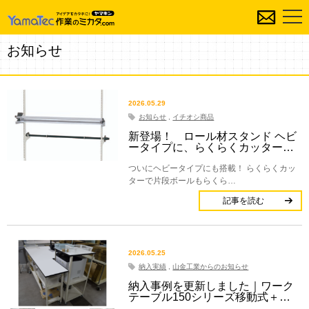
お知らせ
2026.05.29
お知らせ
,
イチオシ商品
新登場！ ロール材スタンド ヘビ
ータイプに、らくらくカッター…
ついにヘビータイプにも搭載！ らくらくカッ
ターで片段ボールもらくら…
記事を読む
2026.05.25
納入実績
,
山金工業からのお知らせ
納入事例を更新しました｜ワーク
テーブル150シリーズ移動式＋…