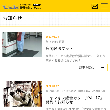
お知らせ
2022.01.24
イチオシ商品
疲労軽減マット
今回のイチオシ商品は疲労軽減マット 立ち作
業をする皆様におすすめ！…
記事を読む
2022.01.17
お知らせ
,
イチオシ商品
,
山金工業からのお知らせ
「ヤマキン総合カタログVol.17」
発刊のお知らせ
やまきん太郎のHot News 「ヤマキン総合カタ