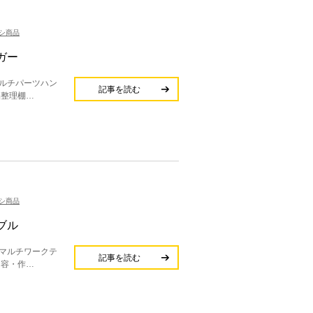
シ商品
ガー
ルチパーツハン
記事を読む
品整理棚…
シ商品
ブル
マルチワークテ
記事を読む
内容・作…