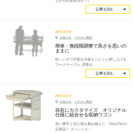
上がる作業環境をつく…
記事を読む
2025.10.28
お知らせ
,
イチオシ商品
簡単・無段階調整で高さを思いの
ままに
軽～い力で作業台天板をぐんぐん押し上げる
ワークテーブル 昇降タ…
記事を読む
2025.10.10
お知らせ
,
イチオシ商品
自在にカスタマイズ オリジナル
仕様に組合せる収納ワゴン
使い勝手と安心感を兼ね備えた YamaTecの
定番品！ スペシャル…