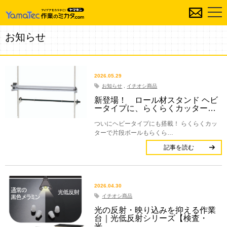
お知らせ
2026.05.29
お知らせ
,
イチオシ商品
新登場！ ロール材スタンド ヘビ
ータイプに、らくらくカッター…
ついにヘビータイプにも搭載！ らくらくカッ
ターで片段ボールもらくら…
記事を読む
2026.04.30
イチオシ商品
光の反射・映り込みを抑える作業
台｜光低反射シリーズ【検査・
光…