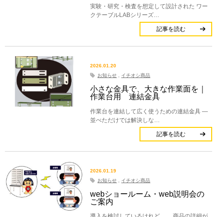
実験・研究・検査を想定して設計された ワー
クテーブルLABシリーズ…
記事を読む
2026.01.20
お知らせ
,
イチオシ商品
小さな金具で、大きな作業面を｜
作業台用 連結金具
作業台を連結して広く使うための連結金具 ―
並べただけでは解決しな…
記事を読む
2026.01.19
お知らせ
,
イチオシ商品
webショールーム・web説明会の
ご案内
導入を検討しているけれど、 商品の詳細が