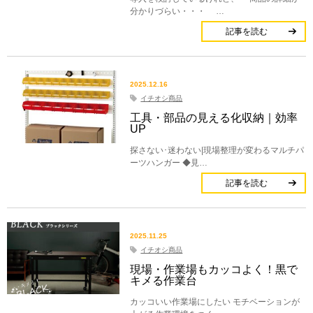
分かりづらい・・・ …
記事を読む
2025.12.16
イチオシ商品
工具・部品の見える化収納｜効率
UP
探さない･迷わない|現場整理が変わるマルチパ
ーツハンガー ◆見…
記事を読む
2025.11.25
イチオシ商品
現場・作業場もカッコよく！黒で
キメる作業台
カッコいい作業場にしたい モチベーションが