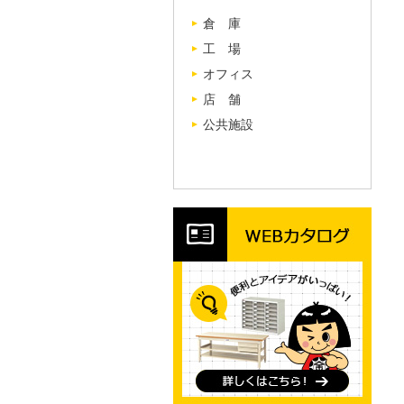
倉 庫
工 場
オフィス
店 舗
公共施設