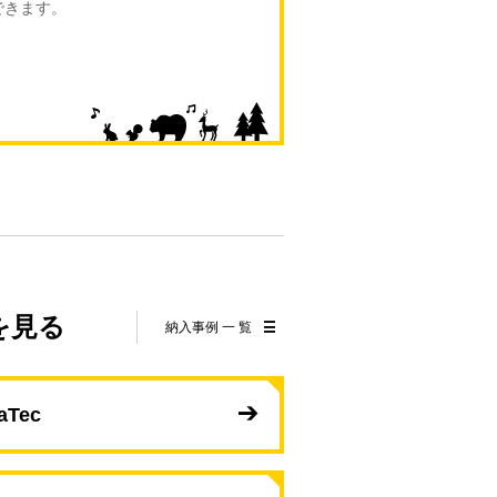
できます。
を見る
納入事例 一 覧
aTec