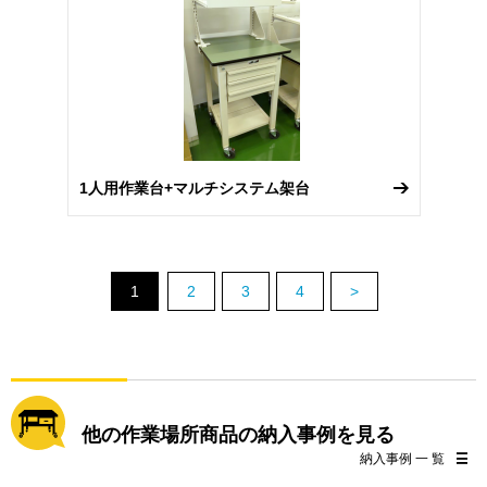
1人用作業台+マルチシステム架台
1
2
3
4
>
他の作業場所商品の納入事例を見る
納入事例 一 覧