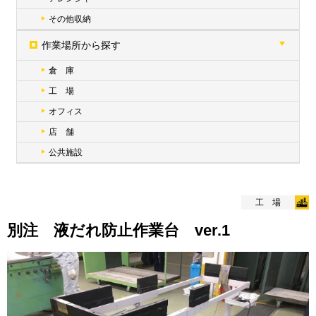
その他収納
作業場所から探す
倉 庫
工 場
オフィス
店 舗
公共施設
工 場
別注 液だれ防止作業台 ver.1