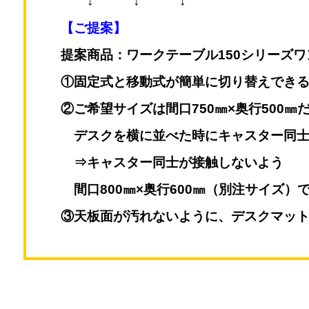
↓ ↓ ↓
【ご提案】
提案商品：ワークテーブル150シリーズ
①固定式と移動式が簡単に切り替えでき
②ご希望サイズは間口750㎜×奥行500㎜
デスクを横に並べた時にキャスター同士
⇒キャスター同士が接触しないよう
間口800㎜×奥行600㎜（別注サイズ）
③天板面が汚れないように、デスクマッ