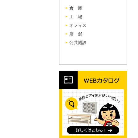
倉 庫
工 場
オフィス
店 舗
公共施設