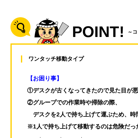
POINT!
～コ
ワンタッチ移動タイプ
【お困り事】
①デスクが古くなってきたので見た目が
②グループでの作業時や掃除の際、
デスクを2人で持ち上げて運ぶため、時
※1人で持ち上げて移動するのは危険だっ