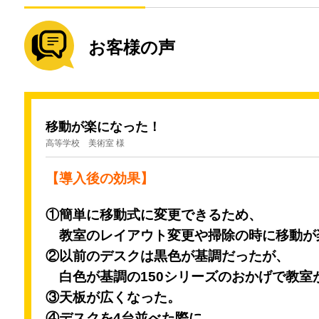
お客様の声
移動が楽になった！
高等学校 美術室 様
【導入後の効果】
①簡単に移動式に変更できるため、
教室のレイアウト変更や掃除の時に
移動が
②以前のデスクは黒色が基調だったが、
白色が基調の150シリーズのおかげで
教室
③天板が広くなった。
④デスクを4台並べた際に、