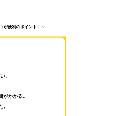
コが便利のポイント！～
悪い。
間がかかる。
た。