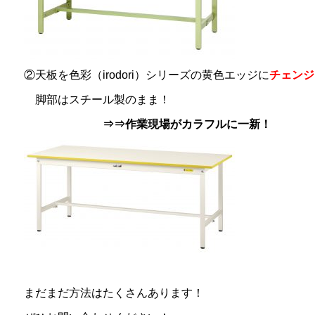
②天板を色彩（irodori）シリーズの黄色エッジに
チェンジ
脚部はスチール製のまま！
⇒⇒作業現場がカラフルに一新！
まだまだ方法はたくさんあります！