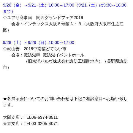
9/20
（金）～9/21（土）10:00～17:00（9/21（土）は9:30～16:30
まで）
◇ユアサ商事㈱ 関西グランドフェア2019
会場：インテックス大阪６号館Ａ・Ｂ（大阪府大阪市住之江
区）
9/28
（土）～9/29（日）10:00～17:00
◇㈱山善 2019中南信どてらい市
会場：諏訪湖畔 諏訪湖イベントホール
（旧東洋バルヴ株式会社諏訪工場跡地内）（長野県諏訪
市）
★各展示会についてのお問い合わせは下記ご相談窓口へお願い致し
ます。
大阪支店：TEL06-6974-8511
東京支店：TEL03-3205-4071