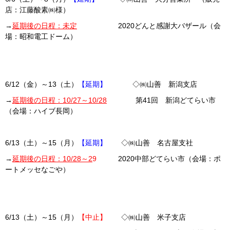
店：江藤酸素㈱様）
→
延期後の日程：未定
2020どんと感謝大バザール（会
場：昭和電工ドーム）
6/12（金）～13（土）
【延期】
◇㈱山善 新潟支店
→
延期後の日程：10/27～10/28
第41回 新潟どてらい市
（会場：ハイブ長岡）
6/13（土）～15（月）
【延期】
◇㈱山善 名古屋支社
→
延期後の日程：10/28～2
9
2020中部どてらい市（会場：ポ
ートメッセなごや）
6/13（土）～15（月）
【中止】
◇㈱山善 米子支店