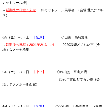
カットツール様）
→
延期後の日程：未定
㈱カットツール展示会 （会場:北九州パレ
ス）
6/5（金）～6（土）
【延期】
◇山善 高崎支店
→
延期後の日程：2021年2/13～14
2020高崎どてらい市（会
場：Ｇメッセ群馬）
6/6（土）～7（日）
【中止】
◇㈱山善 富山支店
2020年富山どてらい市（会
場：テクノホール西館）
6/6（土）～8（月）
【延期】
◇㈱山善 大分営業所 （販売