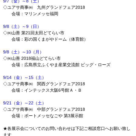
9/7（金）～8（土）
◇ユアサ商事㈱ 九州グランドフェア2018
会場：マリンメッセ福岡
9/8（土）～9（日）
◇㈱山善 第21回太田どてらい市
会場：彩の国くまがやドーム（体育館）
9/8（土）～10（月）
◇㈱山善 2018福山どてらい市
会場：広島県立ふくやま産業交流館 ビッグ・ローズ
9/14（金）～15（土）
◇ユアサ商事㈱ 関西グランドフェア2018
会場：インテックス大阪6号館Ａ・Ｂ
9/21（金）～22（土）
◇ユアサ商事㈱ 中部グランドフェア2018
会場：ポートメッセなごや 第3展示館
★各展示会についてのお問い合わせは下記ご相談窓口へお願い致し
ます