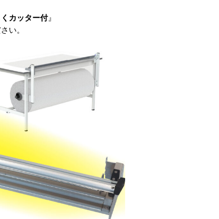
らくカッター付
』
ださい。