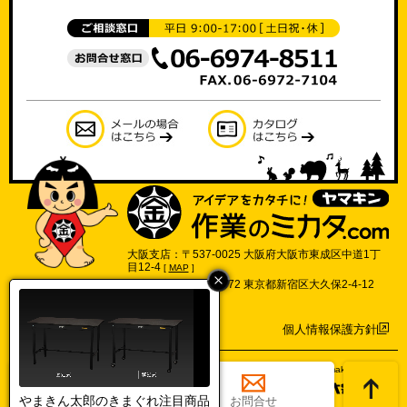
大阪支店：〒537-0025 大阪府大阪市東成区中道1丁
目12-4
[
MAP
]
東京支店：〒169-0072 東京都新宿区大久保2-4-12
702号
[
MAP
]
個人情報保護方針
©2017 Yamakin Co.,Ltd.
やまきん太郎のきまぐれ注目商品
総合
カタログ
お問合せ