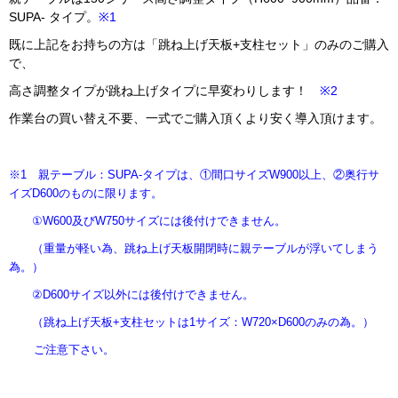
SUPA- タイプ。
※1
既に上記をお持ちの方は「跳ね上げ天板+支柱セット」のみのご購入
で、
高さ調整タイプが跳ね上げタイプに早変わりします！
※2
作業台の買い替え不要、一式でご購入頂くより安く導入頂けます。
※1 親テーブル：SUPA-タイプは、①間口サイズW900以上、②奥行サ
イズD600のものに限ります。
①W600及びW750サイズには後付けできません。
（重量が軽い為、跳ね上げ天板開閉時に親テーブルが浮いてしまう
為。）
②D600サイズ以外には後付けできません。
（跳ね上げ天板+支柱セットは1サイズ：W720×D600のみの為。）
ご注意下さい。