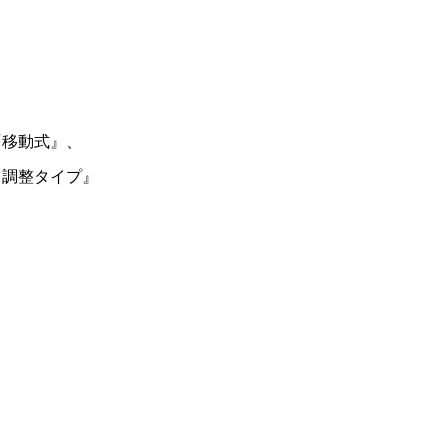
『移動式』、
さ調整タイプ』