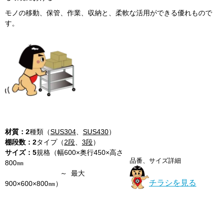
モノの移動、保管、作業、収納と、柔軟な活用ができる優れもので
す。
材質：
2
種類（
SUS304
、
SUS430
）
棚段数：
2
タイプ（
2段
、
3段
）
サイズ：5
規格（幅600×奥行450×高さ
品番、サイズ詳細
800㎜
～ 最大
チラシを見る
900×600×800㎜）