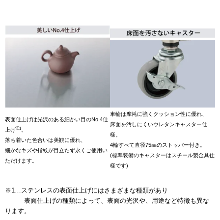
車輪は摩耗に強くクッション性に優れ、
表面仕上げは光沢のある細かい目のNo.4仕
床面を汚しにくいウレタンキャスター仕
※1
上げ
。
様。
落ち着いた色合いは美観に優れ、
4輪すべて直径75㎜のストッパー付き。
細かなキズや指紋が目立たず永くご使用い
(標準装備のキャスターはスチール製金具仕
ただけます。
様です)
※1…ステンレスの表面仕上げにはさまざまな種類があり
表面仕上げの種類によって、表面の光沢や、用途など特徴も異な
ります。