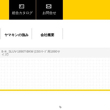
総合カタログ
お問合せ
ヤマキンの強み
会社概要
8-④_SLUV-1890T-BKW (150ｼﾘｰｽﾞ用1890サ
イズ)